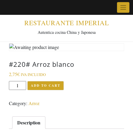
Skip
to
content
RESTAURANTE IMPERIAL
Autentica cocina China y Japonesa
#220# Arroz blanco
2,75
€
IVA INCLUIDO
#220#
ADD TO CART
Arroz
blanco
Category:
Arroz
quantity
Description