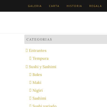
Skip
GALERIA
CARTA
HISTORIA
REGALA
to
content
CATEGORIAS
Entrantes
Tempura
Sushi y Sashimi
Boles
Maki
Nigiri
Sashimi
Sushi variado