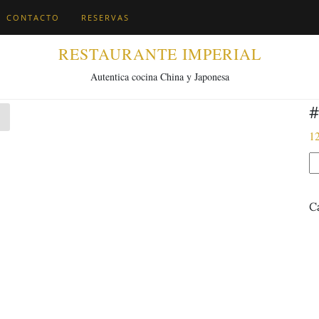
CONTACTO
RESERVAS
RESTAURANTE IMPERIAL
Autentica cocina China y Japonesa
#
1
#
A
c
C
l
q