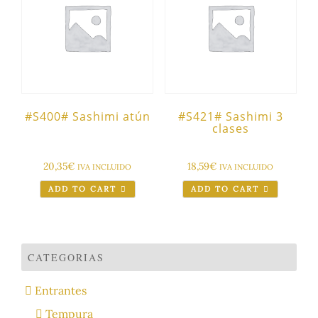
#S400# Sashimi atún
#S421# Sashimi 3
clases
20,35
€
18,59
€
IVA INCLUIDO
IVA INCLUIDO
ADD TO CART
ADD TO CART
CATEGORIAS
Entrantes
Tempura