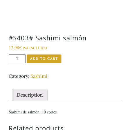
#S403# Sashimi salmón
12,98
€
IVA INCLUIDO
#S403#
ADD TO CART
Sashimi
salmón
Category:
Sashimi
quantity
Description
Sashimi de salmón, 10 cortes
Related products