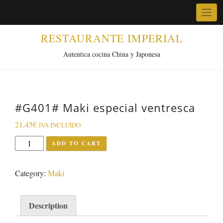
Skip
to
content
RESTAURANTE IMPERIAL
Autentica cocina China y Japonesa
#G401# Maki especial ventresca
21,45
€
IVA INCLUIDO
#G401#
ADD TO CART
Maki
especial
Category:
Maki
ventresca
quantity
Description