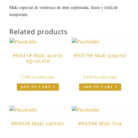
Maki especial de ventresca de atún sopleteada, ikura y trufa de
temporada
Related products
#R431# Maki queso
#R419# Maki pepino
aguacate
7,59
€
6,93
€
IVA INCLUIDO
IVA INCLUIDO
ADD TO CART
ADD TO CART
#R403# Maki salmón
#R434# Maki foie