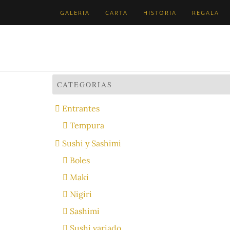
Skip
GALERIA
CARTA
HISTORIA
REGALA
to
content
CATEGORIAS
Entrantes
Tempura
Sushi y Sashimi
Boles
Maki
Nigiri
Sashimi
Sushi variado