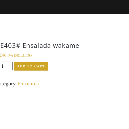
E403# Ensalada wakame
24
€
IVA INCLUIDO
E403#
ADD TO CART
nsalada
akame
ategory:
Entrantes
uantity