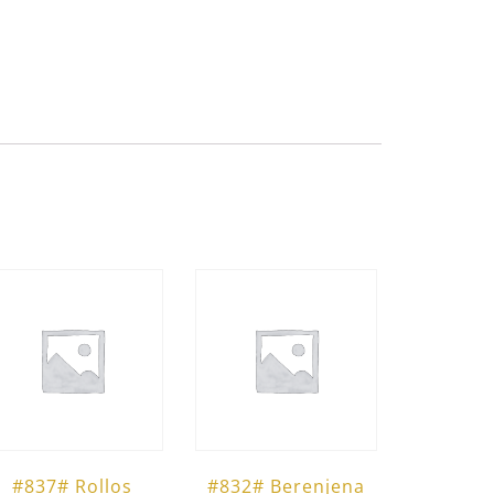
#837# Rollos
#832# Berenjena