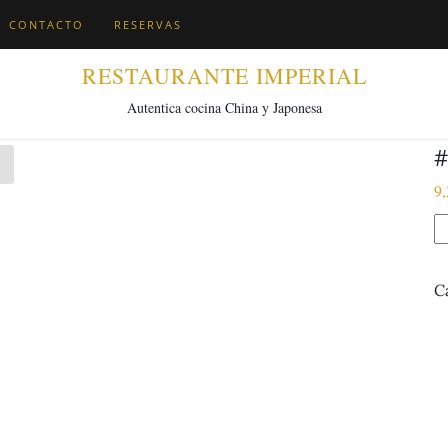
CONTACTO
RESERVAS
RESTAURANTE IMPERIAL
Autentica cocina China y Japonesa
#
9,
#
E
w
C
q