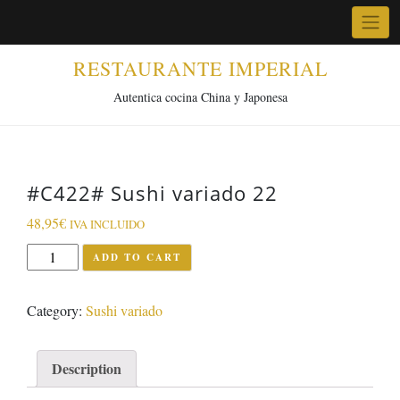
Skip
to
content
RESTAURANTE IMPERIAL
Autentica cocina China y Japonesa
#C422# Sushi variado 22
48,95
€
IVA INCLUIDO
#C422#
ADD TO CART
Sushi
variado
Category:
Sushi variado
22
quantity
Description