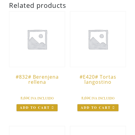
Related products
#832# Berenjena
#E420# Tortas
rellena
langostino
8,69
€
8,69
€
IVA INCLUIDO
IVA INCLUIDO
ADD TO CART
ADD TO CART