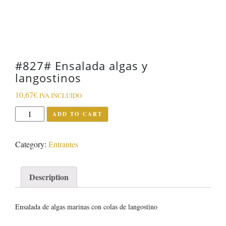
#827# Ensalada algas y
langostinos
10,67
€
IVA INCLUIDO
#827#
ADD TO CART
Ensalada
algas
Category:
Entrantes
y
langostinos
quantity
Description
Ensalada de algas marinas con colas de langostino