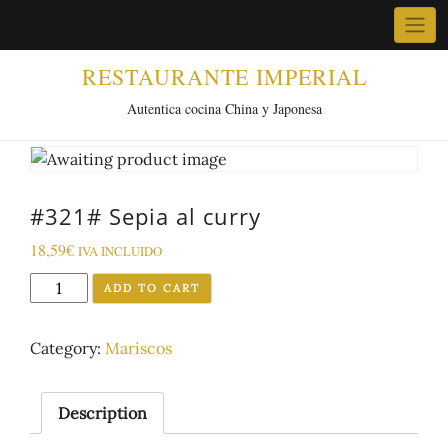
Skip
to
content
RESTAURANTE IMPERIAL
Autentica cocina China y Japonesa
#321# Sepia al curry
18,59
€
IVA INCLUIDO
#321#
ADD TO CART
Sepia
al
Category:
Mariscos
curry
quantity
Description