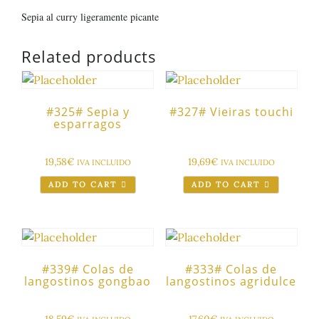
Sepia al curry ligeramente picante
Related products
#325# Sepia y
#327# Vieiras touchi
esparragos
19,58
€
19,69
€
IVA INCLUIDO
IVA INCLUIDO
ADD TO CART
ADD TO CART
#339# Colas de
#333# Colas de
langostinos gongbao
langostinos agridulce