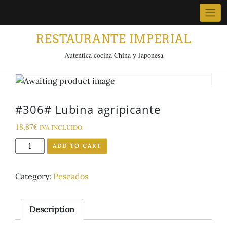
Skip
to
content
RESTAURANTE IMPERIAL
Autentica cocina China y Japonesa
#306# Lubina agripicante
18,87
€
IVA INCLUIDO
#306#
ADD TO CART
Lubina
agripicante
Category:
Pescados
quantity
Description