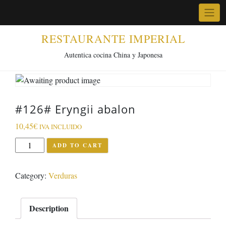
Skip
to
content
RESTAURANTE IMPERIAL
Autentica cocina China y Japonesa
#126# Eryngii abalon
10,45
€
IVA INCLUIDO
#126#
ADD TO CART
Eryngii
abalon
Category:
Verduras
quantity
Description