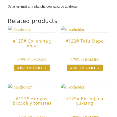
Setas eryngii a la plancha con salsa de abalones
Related products
#125# Col china y
#122# Tofu Mapo
fideos
9,79
€
9,79
€
IVA INCLUIDO
IVA INCLUIDO
ADD TO CART
ADD TO CART
#127# Hongos,
#129# Berenjena
brocoli y tomates
yuxiang