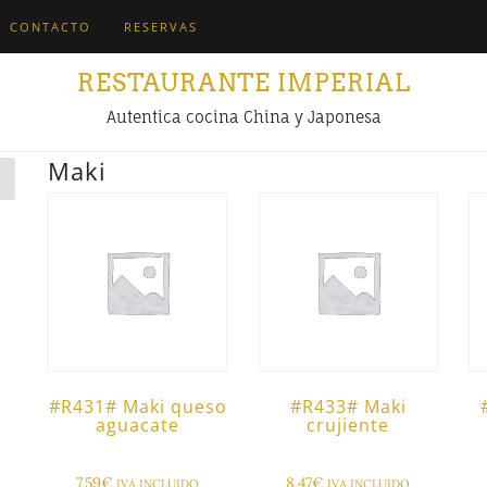
CONTACTO
RESERVAS
RESTAURANTE IMPERIAL
Autentica cocina China y Japonesa
Maki
#R431# Maki queso
#R433# Maki
aguacate
crujiente
7,59
€
8,47
€
IVA INCLUIDO
IVA INCLUIDO