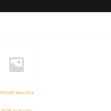
#R434# Maki foie
19,25
€
IVA INCLUIDO