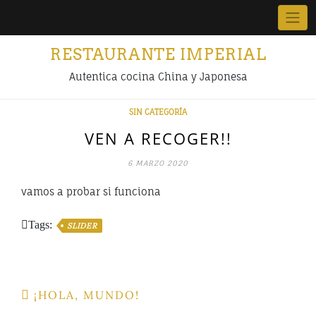
Skip
to
content
RESTAURANTE IMPERIAL
Autentica cocina China y Japonesa
SIN CATEGORÍA
VEN A RECOGER!!
6 MARZO 2020
vamos a probar si funciona
Tags:
SLIDER
Navegación
¡HOLA, MUNDO!
de